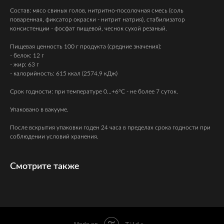
Состав: мясо свиных голов, нитритно-посолочная смесь (соль
поваренная, фиксатор окраски - нитрит натрия), стабилизатор
консистенции - фосфат пищевой, чеснок сухой резаный.
Пищевая ценность 100 г продукта (средние значения):
- белок: 12 г
- жир: 63 г
- калорийность: 615 ккал (2574,9 кДж)
Срок годности: при температуре 0...+6°С - не более 7 суток.
Упаковано в вакууме.
После вскрытия упаковки годен 24 часа в пределах срока годности при
соблюдении условий хранения.
Смотрите также