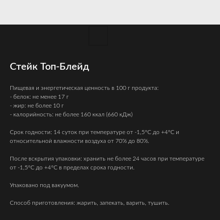
Стейк Топ-Блейд
Пищевая и энергетическая ценность в 100 г продукта:
- белок: не менее 17 г
- жир: не более 10 г
- калорийность: не более 160 ккал (660 кДж)
Срок годности: 14 суток при температуре от -1,5°С до +4°С и
относительной влажности воздуха от 70% до 80%.
После вскрытия упаковки: хранить не более 24 часов при температуре
от -1,5°С до +4°С в пределах срока годности.
Упаковано под вакуумом.
Способ приготовления: жарить, запекать, варить, тушить.