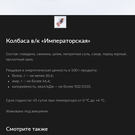
Колбаса в/к «Императорская»
Состав: говядина, свинина, шпик, нитритная соль, сахар, перец черный,
мускатный орех.
Пищевая и энергетическая ценность в 100 г продукта:
белок, г — не менее 20,6;
жир, г — не более 46,6;
калорийность, ккал/кДж — не более 502/2103.
Срок годности: 45 суток при температуре от 0 °C до +6 °C.
Упаковано под вакуумом.
Смотрите также