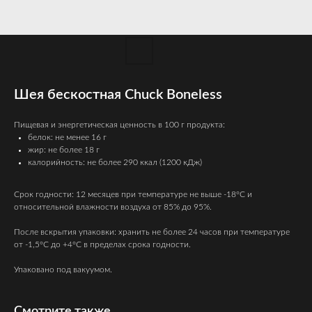
Шея бескостная Chuck Boneless
Пищевая и энергетическая ценность в 100 г продукта:
белок: не менее 16 г
жир: не более 18 г
калорийность: не более 290 ккал (1200 кДж)
Срок годности: 12 месяцев при температуре не выше -18°C и
относительной влажности воздуха от 85% до 95%.
После вскрытия упаковки: хранить не более 24 часов при температуре
от -1,5°C до +4°C в пределах срока годности.
Упаковано под вакуумом.
Смотрите также